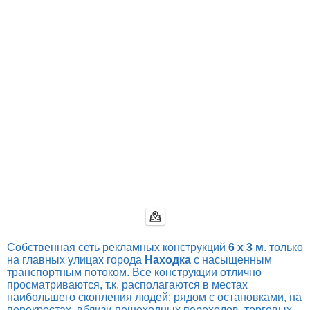
Собственная сеть рекламных конструкций
6 х 3 м
. только
на главных улицах города
Находка
с насыщенным
транспортным потоком. Все конструкции отлично
просматриваются, т.к. располагаются в местах
наибольшего скопления людей: рядом с остановками, на
перекрестах, вблизи пешеходных переходов, торговых