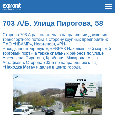
703 А/Б. Улица Пирогова, 58
Сторона 703 А расположена в направлении движения
транспортного потока в сторону крупных предприятий:
ПАО «НБАМР», Нефтепорт, «РН-
Находканефтепродукт», «ЕВРАЗ Находкинский морской
торговый порт», а также спальных районов по улице
Арсеньева, Пирогова, Крабовая, Макарова, мыса
Астафьева. Сторона 703 Б по направлению к ТЦ
«Находка Мега»
и далее в центр города.