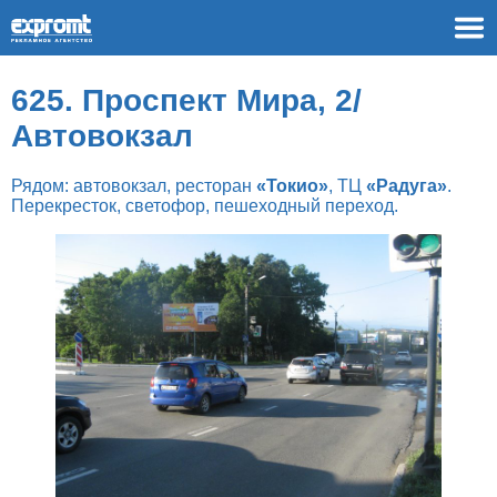
625. Проспект Мира, 2/
Автовокзал
Рядом: автовокзал, ресторан
«Токио»
, ТЦ
«Радуга»
.
Перекресток, светофор, пешеходный переход.