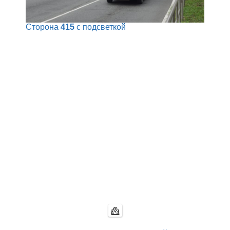
Сторона
415
с подсветкой