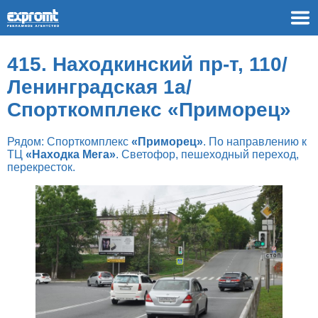
415. Находкинский пр-т, 110/
Ленинградская 1а/
Спорткомплекс «Приморец»
Рядом: Спорткомплекс
«Приморец»
. По направлению к
ТЦ
«Находка Мега»
. Светофор, пешеходный переход,
перекресток.