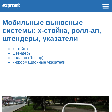
Мобильные выносные
системы: х-стойка, ролл-ап,
штендеры, указатели
х-стойка
штендеры
ролл-ап (Roll up)
информационные указатели